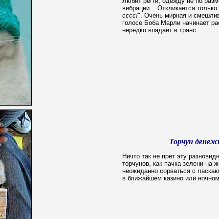
Любит регги, одежду не по разм
вибрации... Откликается только 
сссс!
". Очень мирная и смешли
голосе Боба Марли начинает ра
нередко впадает в транс.
Торчун дене
Ничто так не прет эту разновид
торчунов, как пачка зелени на 
неожиданно сорваться с ласкаю
в ближайшем казино или ночном