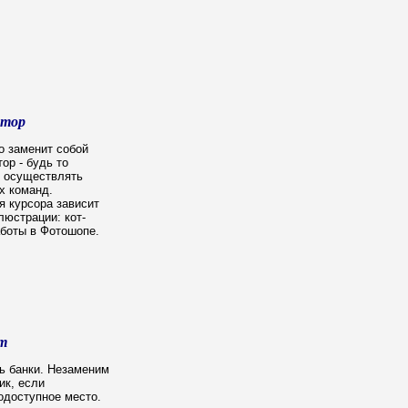
ятор
о заменит собой
р - будь то
н осуществлять
х команд.
я курсора зависит
люстрации: кот-
боты в Фотошопе.
т
ть банки. Незаменим
ик, если
одоступное место.