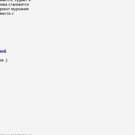
снова становятся
 рокот мурчания
месте с
вой
в :)