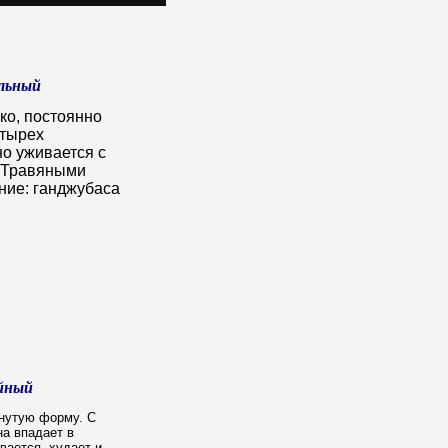
льный
ко, постоянно
етырех
но уживается с
-Травяными
ние: ганджубаса
йный
нутую форму. С
на впадает в
вается, худает и