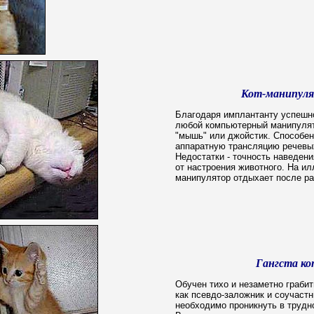
Кот-манипул
Благодаря имплантанту успешн
любой компьютерный манипулято
"мышь" или джойстик. Способе
аппаратную трансляцию речевы
Недостатки - точность наведени
от настроения животного. На ил
манипулятор отдыхает после ра
Гангста ко
Обучен тихо и незаметно граби
как псевдо-заложник и соучастн
необходимо проникнуть в трудн