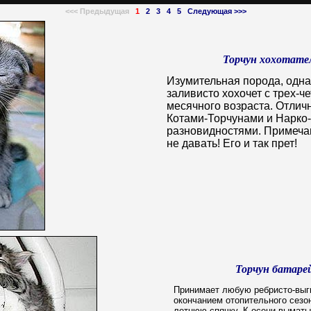
<<<
Предыдущая
1
2
3
4
5
Следующая
>>>
Торчун хохотате
Изумительная порода, одна
заливисто хохочет с трех-ч
месячного возраста. Отлич
Котами-Торчунами и Нарко
разновидностями. Примеча
не давать! Его и так прет!
Торчун батаре
Принимает любую ребристо-выг
окончанием отопительного сезо
летнюю спячку. К осени выматы