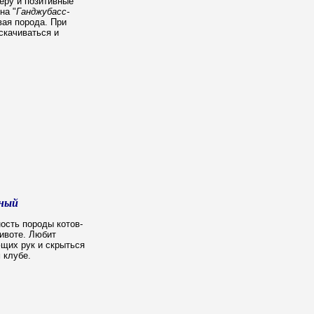
еру и позитивные
на "
Ганджубасс-
вая порода. При
скачиваться и
жный
ность породы котов-
животе. Любит
щих рук и скрыться
 клубе.